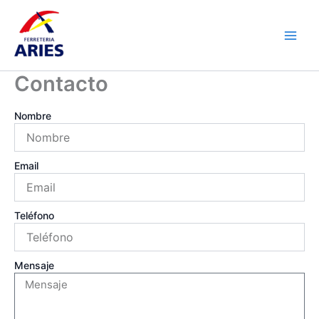
Ir
Main
al
Men
contenido
Contacto
Nombre
Email
Teléfono
Mensaje