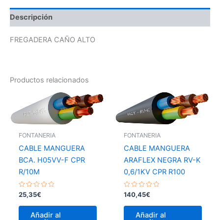
Descripción
FREGADERA CAÑO ALTO
Productos relacionados
FONTANERIA
FONTANERIA
CABLE MANGUERA
CABLE MANGUERA
BCA. H05VV-F CPR
ARAFLEX NEGRA RV-K
R/10M
0,6/1KV CPR R100
Valorado
Valorado
25,35
€
140,45
€
con
con
0
0
de
de
Añadir al
Añadir al
5
5