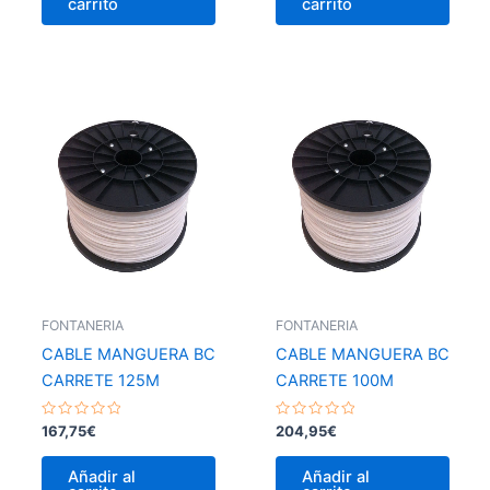
carrito
carrito
FONTANERIA
FONTANERIA
CABLE MANGUERA BC
CABLE MANGUERA BC
CARRETE 125M
CARRETE 100M
Valorado
Valorado
167,75
€
204,95
€
con
con
0
0
de
de
Añadir al
Añadir al
5
5