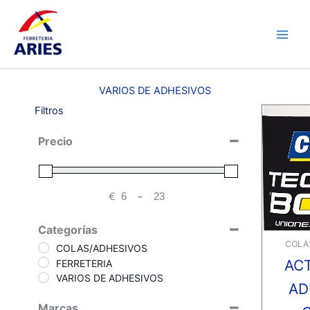
Ir
Main
al
Men
contenido
VARIOS DE ADHESIVOS
Filtros
Precio
€
-
Minimum Price
Maximum Price
Categorías
COLA
COLAS/ADHESIVOS
AC
FERRETERIA
VARIOS DE ADHESIVOS
AD
Marcas