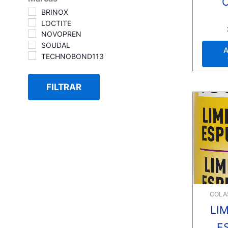
BRINOX
LOCTITE
Valora
NOVOPREN
con
0
SOUDAL
de
A
5
TECHNOBOND113
FILTRAR
COLA
LI
E