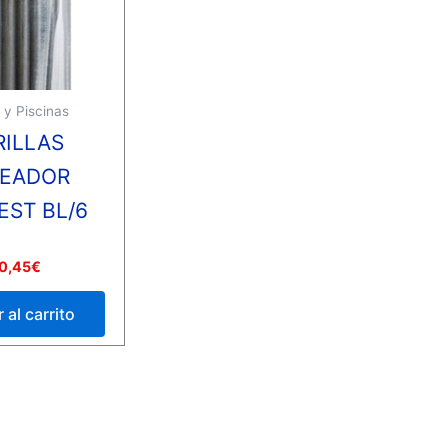
 y Piscinas
RILLAS
READOR
EST BL/6
0,45
€
 al carrito