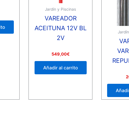
Jardín y Piscinas
VAREADOR
ito
ACEITUNA 12V BL
Jardín
2V
VA
VA
Valorado
549,00
€
con
REPU
0
de
Añadir al carrito
5
Valorado
2
con
0
de
Añadir
5