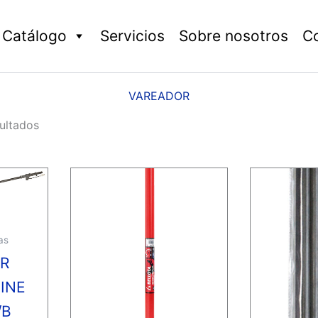
Catálogo
Servicios
Sobre nosotros
C
VAREADOR
ultados
as
R
INE
/B