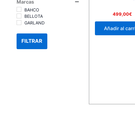
Marcas
BAHCO
Valorado
499,00
€
BELLOTA
con
0
GARLAND
de
Añadir al carr
5
FILTRAR