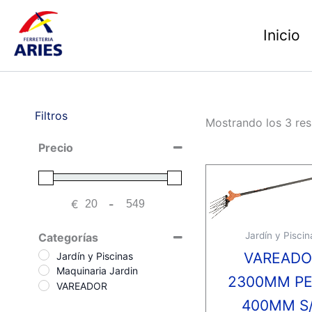
Ir
al
Inicio
contenido
Filtros
Mostrando los 3 res
Precio
€
-
Minimum Price
Maximum Price
Jardín y Piscin
Categorías
VAREADO
Jardín y Piscinas
Maquinaria Jardin
2300MM PE
VAREADOR
400MM S