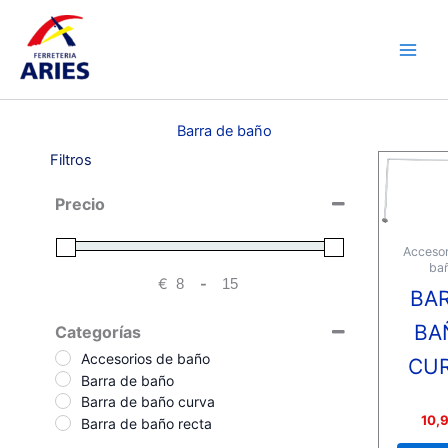
Ir
Main
al
Men
contenido
Barra de baño
Filtros
Precio
Accesor
ba
€
-
Minimum Price
Maximum Price
BA
BA
Categorías
Accesorios de baño
CU
Barra de baño
Barra de baño curva
Valora
10,
Barra de baño recta
con
0