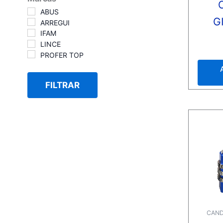
ABUS
G
ARREGUI
IFAM
LINCE
Valora
con
PROFER TOP
0
de
5
FILTRAR
CAND