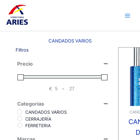
Ir
Main
al
Men
contenido
CANDADOS VARIOS
Filtros
Precio
€
-
Minimum Price
Maximum Price
Categorías
CANDADOS VARIOS
CAND
CERRAJERÍA
CA
FERRETERIA
D
Marcas