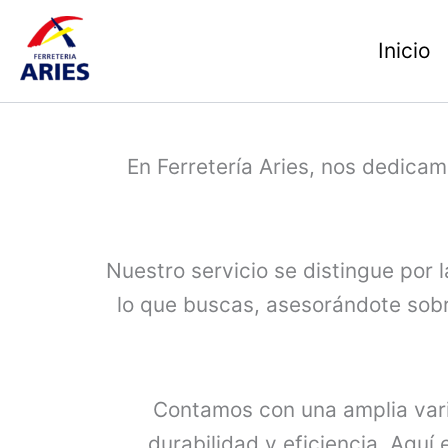
Ir
al
Inicio
contenido
En Ferretería Aries, nos dedica
Nuestro servicio se distingue por
lo que buscas, asesorándote sobr
Contamos con una amplia vari
durabilidad y eficiencia. Aquí