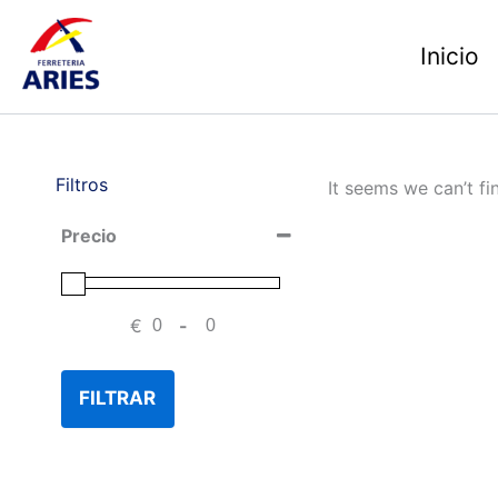
Ir
al
Inicio
contenido
Filtros
It seems we can’t fi
Precio
€
-
Minimum Price
Maximum Price
FILTRAR