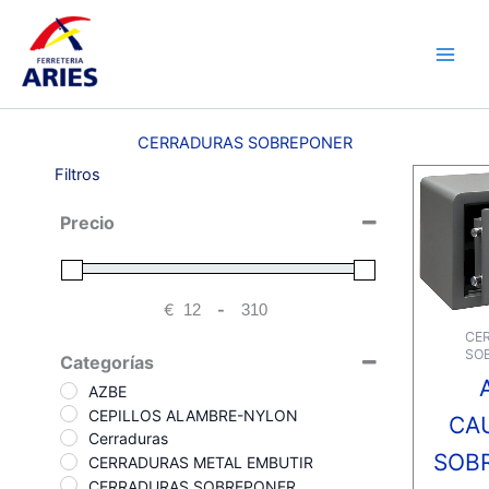
Ir
Main
al
Men
contenido
CERRADURAS SOBREPONER
Filtros
Precio
€
-
Minimum Price
Maximum Price
CE
SO
Categorías
AZBE
CEPILLOS ALAMBRE-NYLON
CA
Cerraduras
SOB
CERRADURAS METAL EMBUTIR
CERRADURAS SOBREPONER