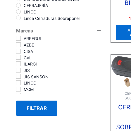
B
CERRAJERÍA
LINCE
Valora
Lince Cerraduras Sobreponer
1
con
0
de
A
Marcas
5
ARREGUI
AZBE
CISA
CVL
ILARGI
JIS
JIS SANSON
LINCE
MCM
CE
TESA
SO
CER
FILTRAR
SOB