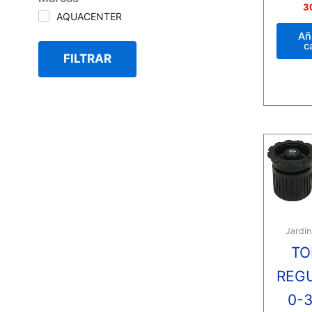
Valora
3
con
AQUACENTER
0
de
Añ
5
c
FILTRAR
Jardín
TO
REG
0-3