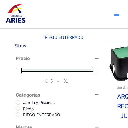
Ir
Main
al
Men
contenido
RIEGO ENTERRADO
Filtros
Precio
€
-
Minimum Price
Maximum Price
Jardín
Categorías
AR
Jardín y Piscinas
RE
Riego
J
RIEGO ENTERRADO
Marcas