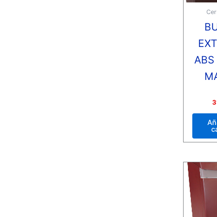
Cer
B
EXT
ABS
M
Valora
3
con
0
de
Añ
5
c