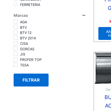
FERRETERIA
G
Marcas
Valora
3
AGA
con
0
BTV
de
Añ
BTV 12
5
c
BTV 2014
CISA
DORCAS
JIS
PROFER TOP
TESA
FILTRAR
Cer
B
A