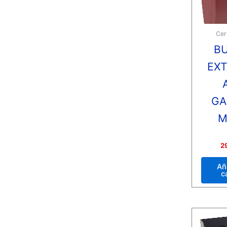
Cer
B
EXT
GA
M
Valora
2
con
0
de
Añ
5
c