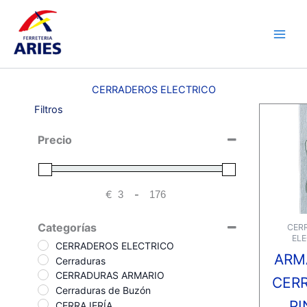
Ir
Main
al
Men
contenido
CERRADEROS ELECTRICO
Filtros
Precio
€
-
Minimum Price
Maximum Price
Categorías
CER
ELE
CERRADEROS ELECTRICO
ARM
Cerraduras
CERRADURAS ARMARIO
CER
Cerraduras de Buzón
PI
CERRAJERÍA