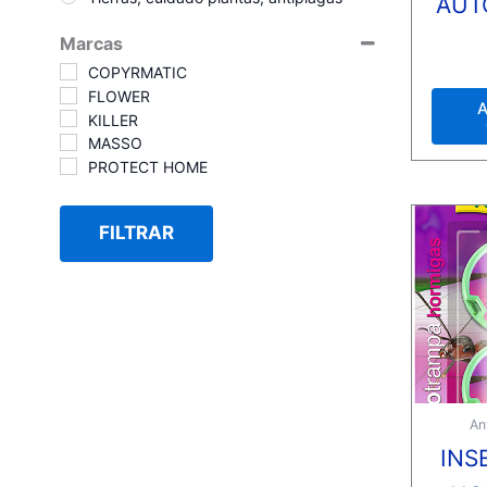
AUT
Marcas
Valora
COPYRMATIC
con
0
FLOWER
de
A
5
KILLER
MASSO
PROTECT HOME
FILTRAR
An
INS