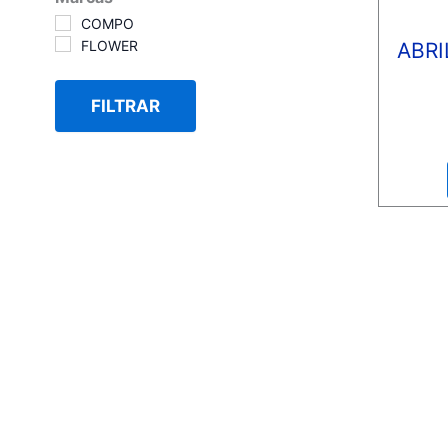
COMPO
FLOWER
ABR
FILTRAR
Valora
con
0
de
5