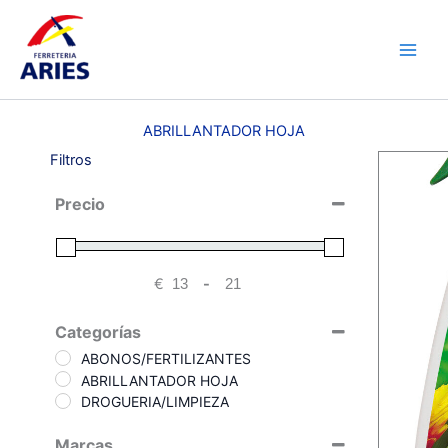
Ir
Main
al
Men
contenido
ABRILLANTADOR HOJA
Filtros
Precio
€
-
Minimum Price
Maximum Price
Categorías
ABONOS/FERTILIZANTES
ABRILLANTADOR HOJA
DROGUERIA/LIMPIEZA
Marcas