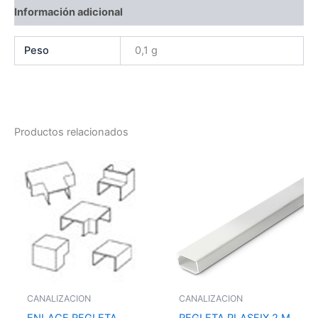
Información adicional
Peso
0,1 g
Productos relacionados
CANALIZACION
CANALIZACION
ENLACE REGLETA
REGLETA PLASFIX 2 M