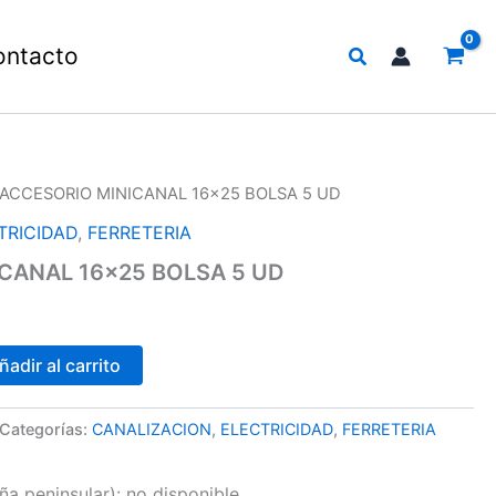
Buscar
ontacto
 ACCESORIO MINICANAL 16×25 BOLSA 5 UD
TRICIDAD
,
FERRETERIA
CANAL 16×25 BOLSA 5 UD
ñadir al carrito
Categorías:
CANALIZACION
,
ELECTRICIDAD
,
FERRETERIA
a peninsular):
no disponible