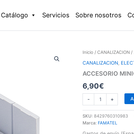
Catálogo
Servicios
Sobre nosotros
C
ACCESORIO
Inicio
/
CANALIZACION
/
MINICANAL
CANALIZACION
,
ELEC
16x25
BOLSA
ACCESORIO MINI
5
UD
6,90
€
cantidad
A
-
+
SKU:
8429760310983
Marca:
FAMATEL
Gastos de envío (Españ