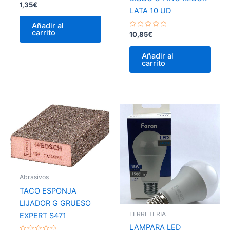
Valorado
1,35
€
con
LATA 10 UD
0
de
Añadir al
5
carrito
Valorado
10,85
€
con
0
de
Añadir al
5
carrito
Abrasivos
TACO ESPONJA
LIJADOR G GRUESO
FERRETERIA
EXPERT S471
LAMPARA LED