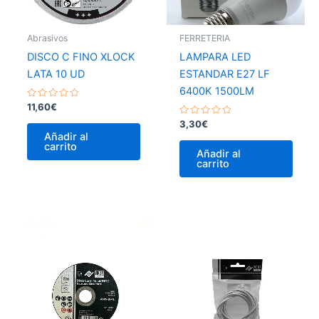
Abrasivos
FERRETERIA
DISCO C FINO XLOCK
LAMPARA LED
LATA 10 UD
ESTANDAR E27 LF
6400K 1500LM
Valorado
11,60
€
con
0
Valorado
3,30
€
de
con
Añadir al
5
0
carrito
de
Añadir al
5
carrito