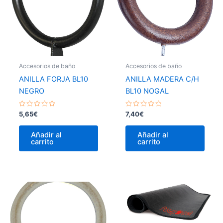
Accesorios de baño
Accesorios de baño
ANILLA FORJA BL10
ANILLA MADERA C/H
NEGRO
BL10 NOGAL
Valorado
Valorado
5,65
€
7,40
€
con
con
0
0
de
de
Añadir al
Añadir al
5
5
carrito
carrito