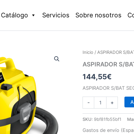
Catálogo
Servicios
Sobre nosotros
C
ASPIRADOR
Inicio
/ ASPIRADOR S/BA
S/BAT
SECO
ASPIRADOR S/BAT
LIQUIDO
144,55
€
7
LT
WD1
ASPIRADOR S/BAT SE
cantidad
A
-
+
SKU:
9bf81fb55bf1
Ma
Gastos de envío (Españ