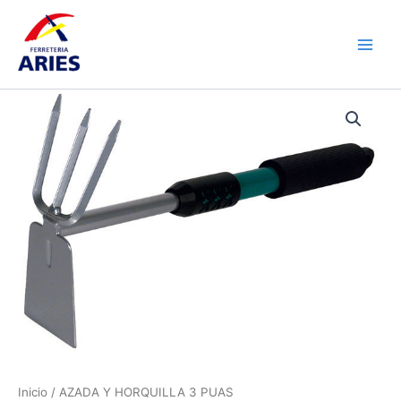
Ir
Main
al
Men
contenido
AZADA
Y
HORQUILLA
3
PUAS
cantidad
Inicio
/ AZADA Y HORQUILLA 3 PUAS