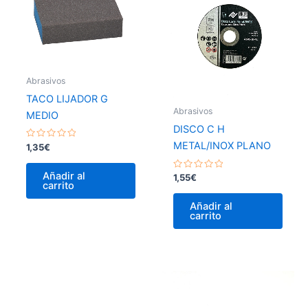
Abrasivos
TACO LIJADOR G
Abrasivos
MEDIO
DISCO C H
METAL/INOX PLANO
Valorado
1,35
€
con
0
de
Añadir al
Valorado
1,55
€
5
carrito
con
0
de
Añadir al
5
carrito