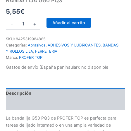
BANDA LIJA G50 PQ3
5,55
€
Añadir al carrito
-
+
SKU:
8425319984865
Categorías:
Abrasivos
,
ADHESIVOS Y LUBRICANTES
,
BANDAS
Y ROLLOS LIJA
,
FERRETERIA
Marca:
PROFER TOP
Gastos de envío (España peninsular):
no disponible
Descripción
Información adicional
La banda lija G50 PQ3 de PROFER TOP es perfecta para
tareas de lijado intermedio en una amplia variedad de