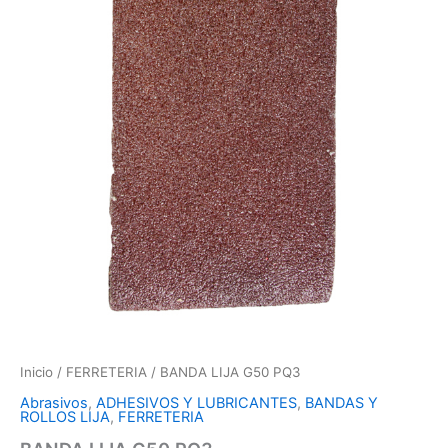
Inicio
/
FERRETERIA
/ BANDA LIJA G50 PQ3
Abrasivos
,
ADHESIVOS Y LUBRICANTES
,
BANDAS Y
ROLLOS LIJA
,
FERRETERIA