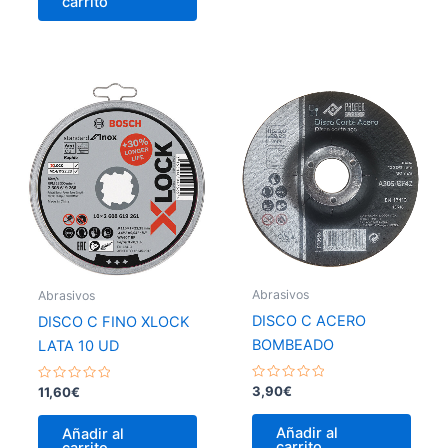
carrito
Abrasivos
Abrasivos
DISCO C ACERO
DISCO C FINO XLOCK
BOMBEADO
LATA 10 UD
Valorado
Valorado
3,90
€
11,60
€
con
con
0
0
de
de
Añadir al
Añadir al
5
5
carrito