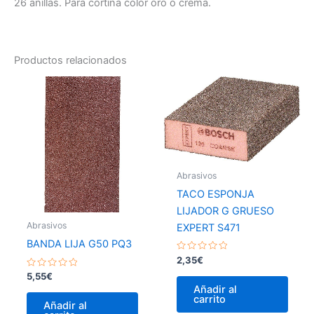
26 anillas. Para cortina color oro o crema.
Productos relacionados
Abrasivos
TACO ESPONJA
LIJADOR G GRUESO
Abrasivos
EXPERT S471
BANDA LIJA G50 PQ3
Valorado
2,35
€
con
Valorado
0
5,55
€
con
de
Añadir al
0
5
carrito
de
Añadir al
5