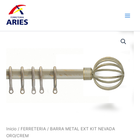
Ir
Main
al
Men
contenido
BARRA
METAL
EXT
KIT
NEVADA
ORO/CREM
cantidad
Inicio
/
FERRETERIA
/ BARRA METAL EXT KIT NEVADA
ORO/CREM