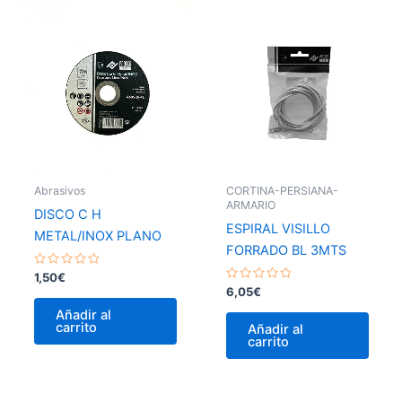
Abrasivos
CORTINA-PERSIANA-
ARMARIO
DISCO C H
ESPIRAL VISILLO
METAL/INOX PLANO
FORRADO BL 3MTS
Valorado
1,50
€
con
Valorado
6,05
€
0
con
de
0
Añadir al
5
de
carrito
Añadir al
5
carrito