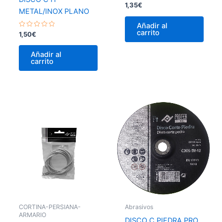
Valorado
1,35
€
con
METAL/INOX PLANO
0
de
Añadir al
5
carrito
Valorado
1,50
€
con
0
de
Añadir al
5
carrito
CORTINA-PERSIANA-
Abrasivos
ARMARIO
DISCO C PIEDRA PRO