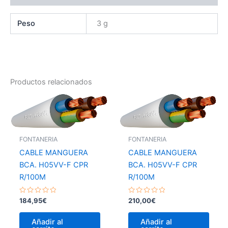
Peso
3 g
Productos relacionados
FONTANERIA
FONTANERIA
CABLE MANGUERA
CABLE MANGUERA
BCA. H05VV-F CPR
BCA. H05VV-F CPR
R/100M
R/100M
Valorado
Valorado
184,95
€
210,00
€
con
con
0
0
de
de
Añadir al
Añadir al
5
5