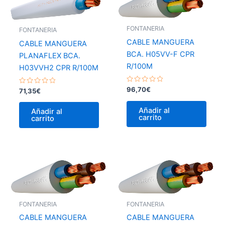
FONTANERIA
FONTANERIA
CABLE MANGUERA
CABLE MANGUERA
BCA. H05VV-F CPR
PLANAFLEX BCA.
R/100M
H03VVH2 CPR R/100M
Valorado
96,70
€
Valorado
71,35
€
con
con
0
0
de
de
Añadir al
Añadir al
5
5
carrito
carrito
FONTANERIA
FONTANERIA
CABLE MANGUERA
CABLE MANGUERA