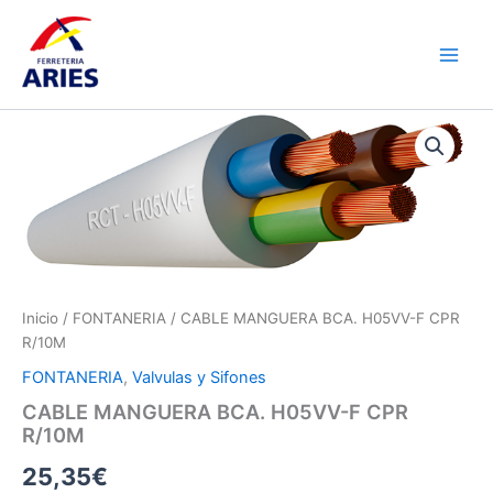
Ir
Main
al
Men
contenido
CABLE
MANGUERA
BCA.
H05VV-
F
CPR
R/10M
cantidad
Inicio
/
FONTANERIA
/ CABLE MANGUERA BCA. H05VV-F CPR
R/10M
FONTANERIA
,
Valvulas y Sifones
CABLE MANGUERA BCA. H05VV-F CPR
R/10M
25,35
€