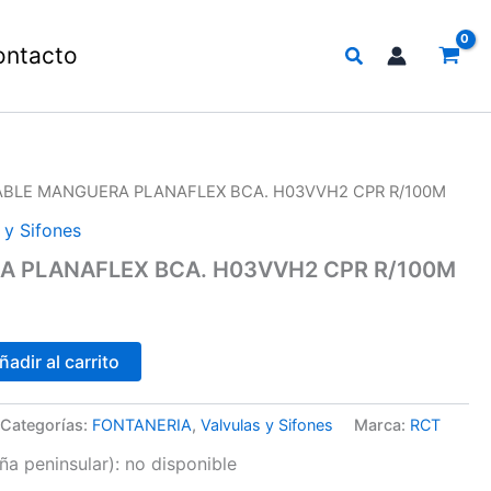
Buscar
ontacto
ABLE MANGUERA PLANAFLEX BCA. H03VVH2 CPR R/100M
 y Sifones
 PLANAFLEX BCA. H03VVH2 CPR R/100M
ñadir al carrito
Categorías:
FONTANERIA
,
Valvulas y Sifones
Marca:
RCT
a peninsular):
no disponible