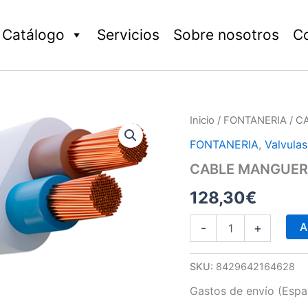
Catálogo
Servicios
Sobre nosotros
C
CABLE
Inicio
/
FONTANERIA
/ C
MANGUERA
FONTANERIA
,
Valvulas
PLANAFLEX
BCA.
CABLE MANGUERA
H03VVH2
CPR
128,30
€
R/100M
cantidad
A
-
+
SKU:
8429642164628
Gastos de envío (Españ