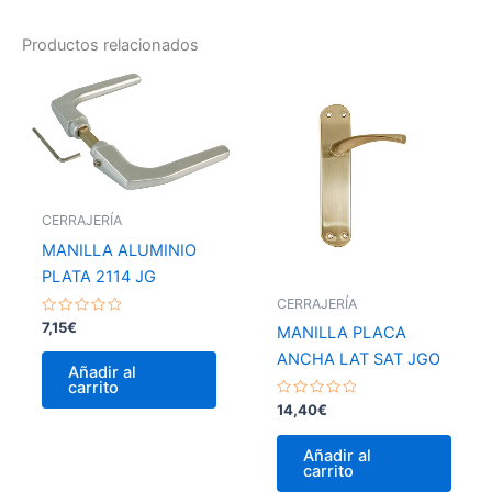
Productos relacionados
CERRAJERÍA
MANILLA ALUMINIO
PLATA 2114 JG
CERRAJERÍA
Valorado
7,15
€
MANILLA PLACA
con
0
ANCHA LAT SAT JGO
de
Añadir al
5
carrito
Valorado
14,40
€
con
0
de
Añadir al
5
carrito