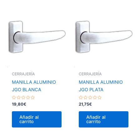
CERRAJERÍA
CERRAJERÍA
MANILLA ALUMINIO
MANILLA ALUMINIO
JGO BLANCA
JGO PLATA
Valorado
Valorado
19,80
€
21,75
€
con
con
0
0
de
de
Añadir al
Añadir al
5
5
carrito
carrito