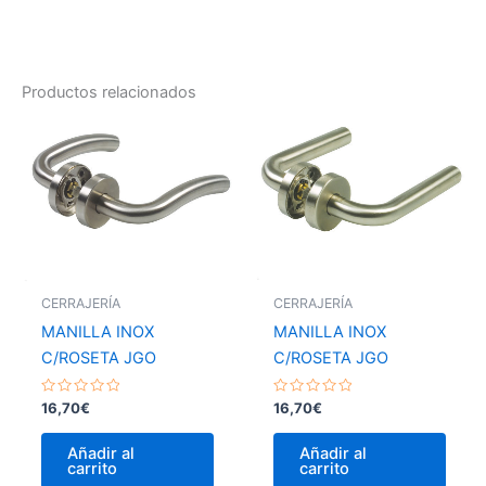
Productos relacionados
CERRAJERÍA
CERRAJERÍA
MANILLA INOX
MANILLA INOX
C/ROSETA JGO
C/ROSETA JGO
Valorado
Valorado
16,70
€
16,70
€
con
con
0
0
de
de
Añadir al
Añadir al
5
5
carrito
carrito