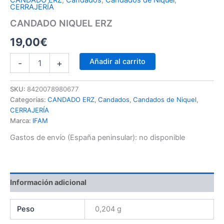
CANDADO ERZ
,
Candados
,
Candados de Niquel
,
CERRAJERÍA
CANDADO NIQUEL ERZ
19,00
€
Añadir al carrito
-
+
SKU:
8420078980677
Categorías:
CANDADO ERZ
,
Candados
,
Candados de Niquel
,
CERRAJERÍA
Marca:
IFAM
Gastos de envío (España peninsular):
no disponible
Información adicional
Peso
0,204 g