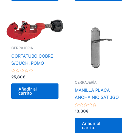
CERRAJERÍA
CORTATUBO COBRE
S/CUCH. POMO
Valorado
25,80
€
con
CERRAJERÍA
0
de
Añadir al
MANILLA PLACA
5
carrito
ANCHA NIQ SAT JGO
Valorado
13,30
€
con
0
de
Añadir al
5
carrito