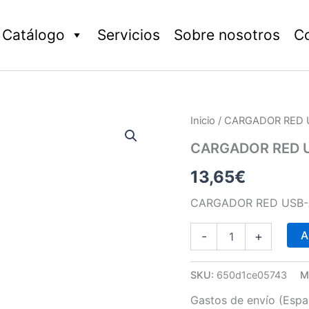
Catálogo
Servicios
Sobre nosotros
C
CARGADOR
Inicio
/ CARGADOR RED U
RED
USB-
CARGADOR RED U
A
13,65
€
5V
2,4
A
CARGADOR RED USB-A
cantidad
A
-
+
SKU:
650d1ce05743
M
Gastos de envío (Españ