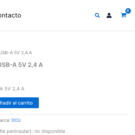
Buscar
ontacto
SB-A 5V 2,4 A
SB-A 5V 2,4 A
 5V 2,4 A
ñadir al carrito
arca:
DCU
a peninsular):
no disponible