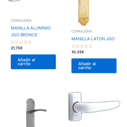
CERRAJERÍA
MANILLA ALUMINIO
CERRAJERÍA
JGO BRONCE
MANILLA LATON JGO
Valorado
21,75
€
con
Valorado
10,35
€
0
con
de
0
Añadir al
5
de
carrito
Añadir al
5
carrito