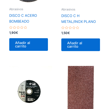
Abrasivos
Abrasivos
DISCO C ACERO
DISCO C H
BOMBEADO
METAL/INOX PLANO
Valorado
Valorado
1,90
€
1,50
€
con
con
0
0
de
de
Añadir al
Añadir al
5
5
carrito
carrito