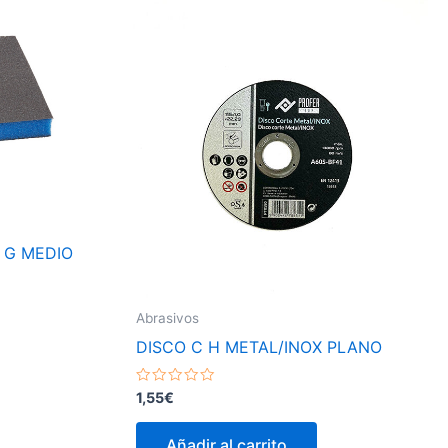
 G MEDIO
Abrasivos
DISCO C H METAL/INOX PLANO
Valorado
1,55
€
con
0
de
Añadir al carrito
5