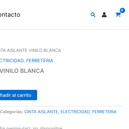
Buscar
ontacto
NTA AISLANTE VINILO BLANCA
CTRICIDAD
,
FERRETERIA
 VINILO BLANCA
ñadir al carrito
Categorías:
CINTA AISLANTE
,
ELECTRICIDAD
,
FERRETERIA
a peninsular):
no disponible