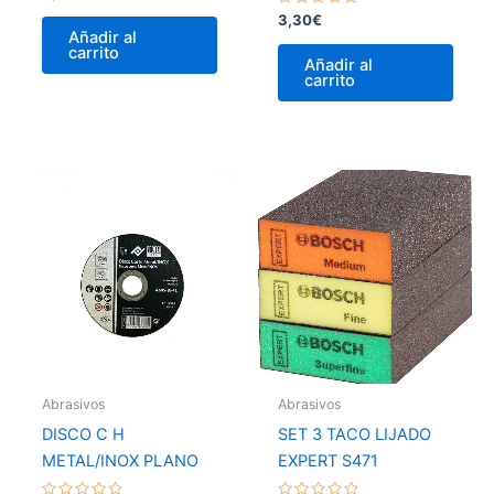
con
0
Valorado
3,30
€
de
con
Añadir al
5
0
carrito
de
Añadir al
5
carrito
Abrasivos
Abrasivos
DISCO C H
SET 3 TACO LIJADO
METAL/INOX PLANO
EXPERT S471