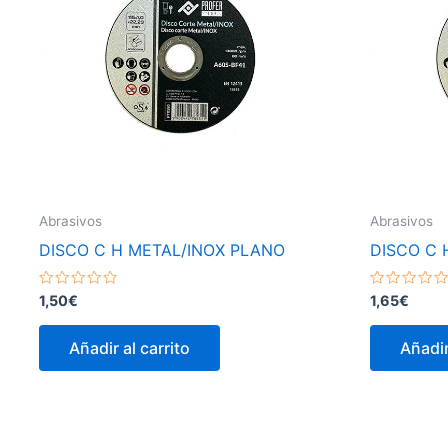
Abrasivos
Abrasivos
DISCO C H METAL/INOX PLANO
DISCO C 
Valorado
Valorado
1,50
€
1,65
€
con
con
0
0
de
de
Añadir al carrito
Añadir
5
5