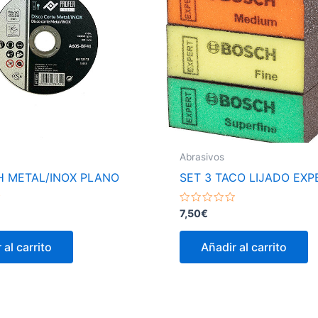
Abrasivos
H METAL/INOX PLANO
SET 3 TACO LIJADO EXP
Valorado
7,50
€
con
0
de
 al carrito
Añadir al carrito
5