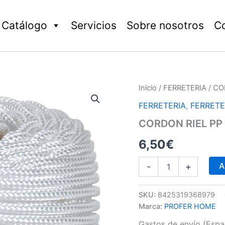
Catálogo
Servicios
Sobre nosotros
C
CORDON
Inicio
/
FERRETERIA
/ CO
RIEL
FERRETERIA
,
FERRETE
PP
2,5
CORDON RIEL PP
MM
BLANCO
6,50
€
cantidad
A
-
+
SKU:
8425319368979
Marca:
PROFER HOME
Gastos de envío (Españ