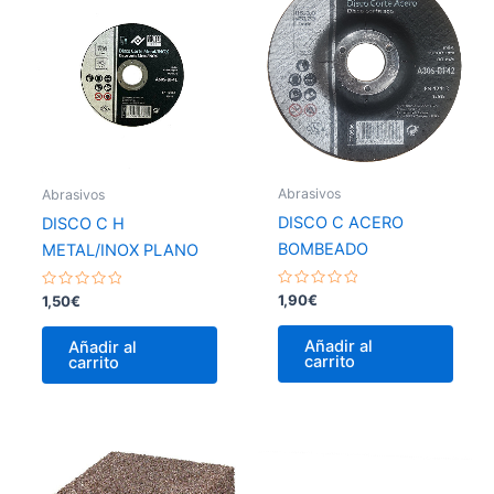
Abrasivos
Abrasivos
DISCO C ACERO
DISCO C H
BOMBEADO
METAL/INOX PLANO
Valorado
Valorado
1,90
€
1,50
€
con
con
0
0
de
de
Añadir al
Añadir al
5
5
carrito
carrito