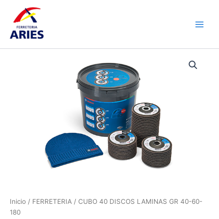
Ir
Main
al
Men
contenido
CUBO
40
DISCOS
LAMINAS
GR
40-
60-
180
cantidad
Inicio
/
FERRETERIA
/ CUBO 40 DISCOS LAMINAS GR 40-60-
180