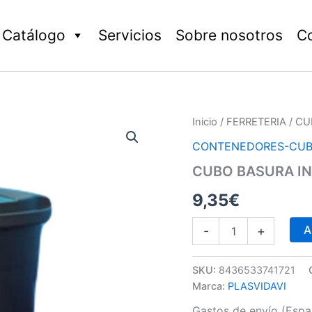
Catálogo
Servicios
Sobre nosotros
C
CUBO
Inicio
/
FERRETERIA
/ CU
BASURA
CONTENEDORES-CU
INDUSTRIAL
NEGRO
CUBO BASURA I
cantidad
9,35
€
A
-
+
SKU:
8436533741721
Marca:
PLASVIDAVI
Gastos de envío (Españ