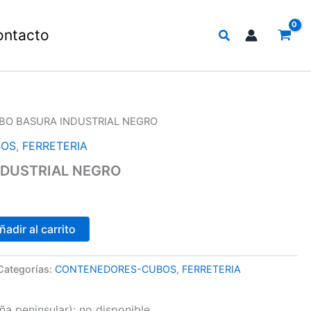
Buscar
ontacto
BO BASURA INDUSTRIAL NEGRO
BOS
,
FERRETERIA
NDUSTRIAL NEGRO
ñadir al carrito
Categorías:
CONTENEDORES-CUBOS
,
FERRETERIA
a peninsular):
no disponible