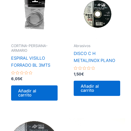
CORTINA-PERSIANA-
Abrasivos
ARMARIO
DISCO C H
ESPIRAL VISILLO
METAL/INOX PLANO
FORRADO BL 3MTS
Valorado
1,50
€
con
Valorado
6,05
€
0
con
de
0
Añadir al
5
de
carrito
Añadir al
5
carrito