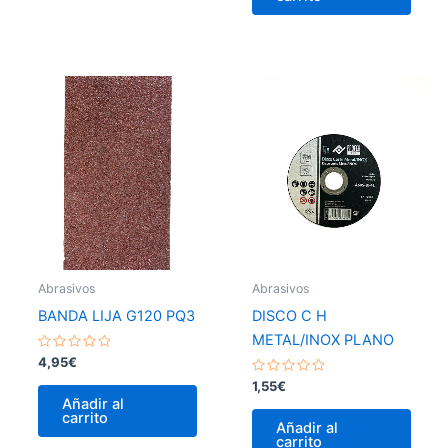
Abrasivos
Abrasivos
BANDA LIJA G120 PQ3
DISCO C H
METAL/INOX PLANO
Valorado
4,95
€
con
0
Valorado
1,55
€
de
con
Añadir al
5
0
carrito
de
Añadir al
5
carrito