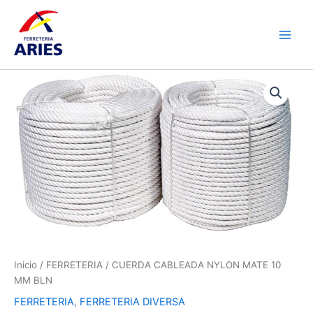
Ir
Main
al
Men
contenido
CUERDA
CABLEADA
NYLON
MATE
10
MM
BLN
cantidad
Inicio
/
FERRETERIA
/ CUERDA CABLEADA NYLON MATE 10
MM BLN
FERRETERIA
,
FERRETERIA DIVERSA