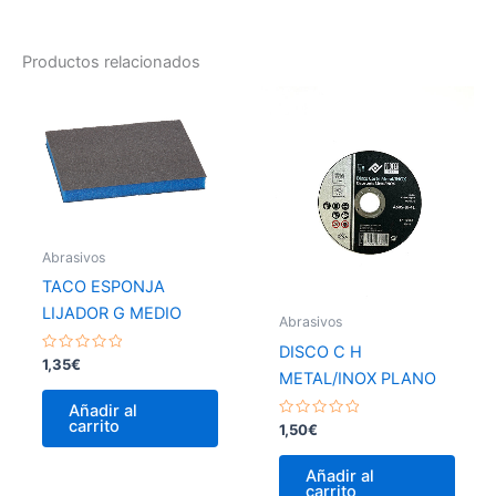
Productos relacionados
Abrasivos
TACO ESPONJA
LIJADOR G MEDIO
Abrasivos
DISCO C H
Valorado
1,35
€
con
METAL/INOX PLANO
0
de
Añadir al
5
carrito
Valorado
1,50
€
con
0
de
Añadir al
5
carrito