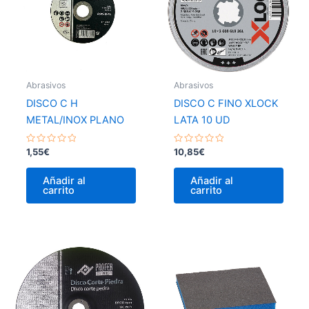
Abrasivos
Abrasivos
DISCO C H
DISCO C FINO XLOCK
METAL/INOX PLANO
LATA 10 UD
Valorado
Valorado
1,55
€
10,85
€
con
con
0
0
de
de
Añadir al
Añadir al
5
5
carrito
carrito