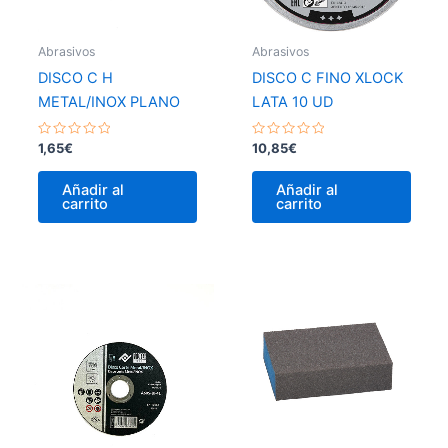
Abrasivos
Abrasivos
DISCO C H
DISCO C FINO XLOCK
METAL/INOX PLANO
LATA 10 UD
Valorado
Valorado
1,65
€
10,85
€
con
con
0
0
de
de
Añadir al
Añadir al
5
5
carrito
carrito