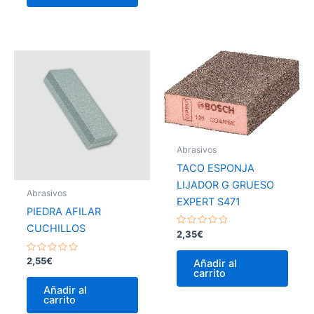
Abrasivos
TACO ESPONJA
LIJADOR G GRUESO
Abrasivos
EXPERT S471
PIEDRA AFILAR
CUCHILLOS
Valorado
2,35
€
con
0
de
Valorado
2,55
€
Añadir al
5
con
carrito
0
de
Añadir al
5
carrito