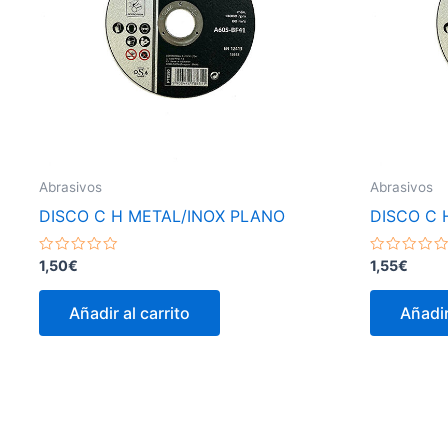
Abrasivos
Abrasivos
DISCO C H METAL/INOX PLANO
DISCO C 
Valorado
Valorado
1,50
€
1,55
€
con
con
0
0
de
de
Añadir al carrito
Añadir
5
5