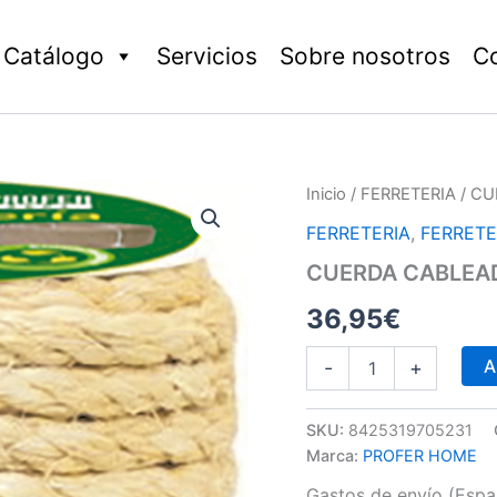
Catálogo
Servicios
Sobre nosotros
C
CUERDA
Inicio
/
FERRETERIA
/ CU
CABLEADA
FERRETERIA
,
FERRETE
SISAL
4C
CUERDA CABLEAD
8MM
cantidad
36,95
€
A
-
+
SKU:
8425319705231
Marca:
PROFER HOME
Gastos de envío (Españ