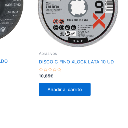
Abrasivos
ADO
DISCO C FINO XLOCK LATA 10 UD
Valorado
10,85
€
con
0
de
Añadir al carrito
5