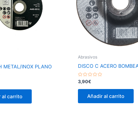
Abrasivos
DISCO C ACERO BOMBE
H METAL/INOX PLANO
Valorado
3,90
€
con
0
de
Añadir al carrito
 al carrito
5