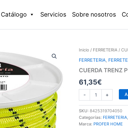
Catálogo
Servicios
Sobre nosotros
C
CUERDA
Inicio
/
FERRETERIA
/ CU
TRENZ
FERRETERIA
,
FERRETE
PES
C/ALMA
CUERDA TRENZ P
6MM
AMAR
61,35
€
FL
cantidad
A
-
+
SKU:
8425319704050
Categorías:
FERRETERIA
Marca:
PROFER HOME