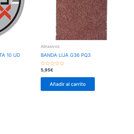
Abrasivos
TA 10 UD
BANDA LIJA G36 PQ3
Valorado
5,95
€
con
0
de
Añadir al carrito
5