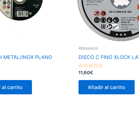
Abrasivos
H METAL/INOX PLANO
DISCO C FINO XLOCK LA
Valorado
11,60
€
con
0
de
 al carrito
Añadir al carrito
5