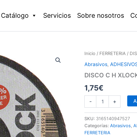
Catálogo
Servicios
Sobre nosotros
C
DISCO
Inicio
/
FERRETERIA
/ DI
C
Abrasivos
,
ADHESIVOS
H
XLOCK
DISCO C H XLOC
METAL/INOX
cantidad
1,75
€
A
-
+
SKU:
3165140947527
Categorías:
Abrasivos
,
A
FERRETERIA