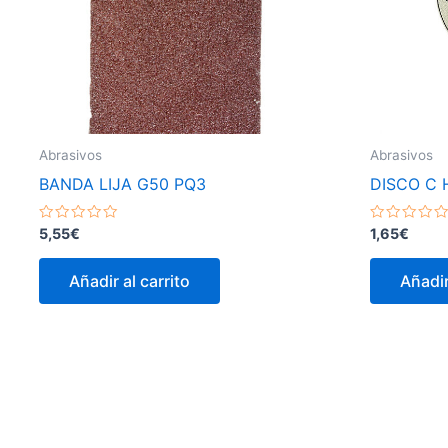
Abrasivos
Abrasivos
BANDA LIJA G50 PQ3
DISCO C 
Valorado
Valorado
5,55
€
1,65
€
con
con
0
0
de
de
Añadir al carrito
Añadir
5
5