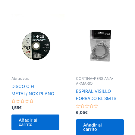
Abrasivos
CORTINA-PERSIANA-
ARMARIO
DISCO C H
ESPIRAL VISILLO
METAL/INOX PLANO
FORRADO BL 3MTS
Valorado
1,55
€
con
Valorado
6,05
€
0
con
de
0
Añadir al
5
de
carrito
Añadir al
5
carrito