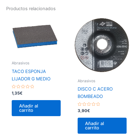
Productos relacionados
Abrasivos
TACO ESPONJA
LIJADOR G MEDIO
Abrasivos
DISCO C ACERO
Valorado
1,35
€
BOMBEADO
con
0
de
Añadir al
5
carrito
Valorado
3,90
€
con
0
de
Añadir al
5
carrito