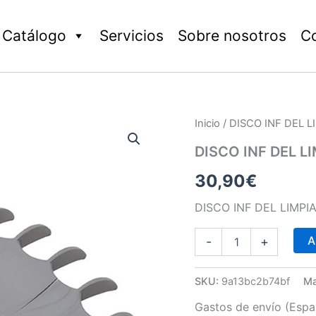
Catálogo
Servicios
Sobre nosotros
C
DISCO
Inicio
/ DISCO INF DEL 
INF
DEL
DISCO INF DEL L
LIMPIAFONDOS
30,90
€
T-
5
cantidad
DISCO INF DEL LIMPI
A
-
+
SKU:
9a13bc2b74bf
Ma
Gastos de envío (Españ