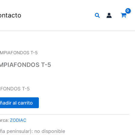
Buscar
ontacto
LIMPIAFONDOS T-5
IMPIAFONDOS T-5
AFONDOS T-5
ñadir al carrito
rca:
ZODIAC
a peninsular):
no disponible