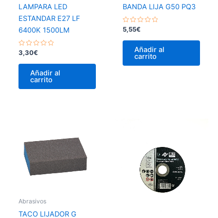
LAMPARA LED
BANDA LIJA G50 PQ3
ESTANDAR E27 LF
Valorado
5,55
€
6400K 1500LM
con
0
de
Añadir al
Valorado
5
3,30
€
carrito
con
0
de
Añadir al
5
carrito
Abrasivos
TACO LIJADOR G