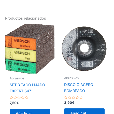
Productos relacionados
Abrasivos
Abrasivos
DISCO C ACERO
SET 3 TACO LIJADO
BOMBEADO
EXPERT S471
Valorado
Valorado
3,90
€
7,50
€
con
con
0
0
de
de
Añadir al
Añadir al