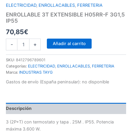
ELECTRICIDAD
,
ENROLLACABLES
,
FERRETERIA
ENROLLABLE 3T EXTENSIBLE H05RR-F 3G1,5
IP55
70,85
€
Añadir al carrito
-
+
SKU:
8412796789601
Categorías:
ELECTRICIDAD
,
ENROLLACABLES
,
FERRETERIA
Marca:
INDUSTRIAS TAYG
Gastos de envío (España peninsular):
no disponible
Descripción
3 (2P+T) con termostato y tapa . 25M . IP55. Potencia
máxima 3.600 W.