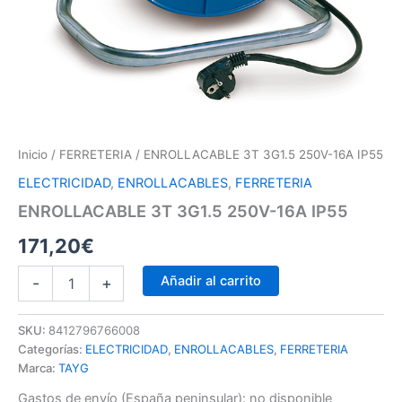
Inicio
/
FERRETERIA
/ ENROLLACABLE 3T 3G1.5 250V-16A IP55
ELECTRICIDAD
,
ENROLLACABLES
,
FERRETERIA
ENROLLACABLE 3T 3G1.5 250V-16A IP55
171,20
€
Añadir al carrito
-
+
SKU:
8412796766008
Categorías:
ELECTRICIDAD
,
ENROLLACABLES
,
FERRETERIA
Marca:
TAYG
Gastos de envío (España peninsular):
no disponible